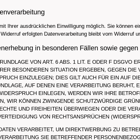
tenverarbeitung
t Ihrer ausdrücklichen Einwilligung möglich. Sie können eine 
Widerruf erfolgten Datenverarbeitung bleibt vom Widerruf u
enerhebung in besonderen Fällen sowie gegen
NDLAGE VON ART. 6 ABS. 1 LIT. E ODER F DSGVO E
IHRER BESONDEREN SITUATION ERGEBEN, GEGEN DIE
UCH EINZULEGEN; DIES GILT AUCH FÜR EIN AUF D
UNDLAGE, AUF DENEN EINE VERARBEITUNG BERUHT, 
WIDERSPRUCH EINLEGEN, WERDEN WIR IHRE BETR
ENN, WIR KÖNNEN ZWINGENDE SCHUTZWÜRDIGE GRÜN
RECHTE UND FREIHEITEN ÜBERWIEGEN ODER DIE VER
RTEIDIGUNG VON RECHTSANSPRÜCHEN (WIDERSPRUCH
TEN VERARBEITET, UM DIREKTWERBUNG ZU BETREIB
 VERARBEITUNG SIE BETREFFENDER PERSONENBEZO